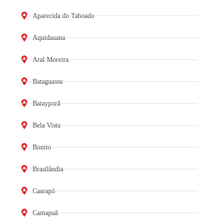
Aparecida do Taboado
Aquidauana
Aral Moreira
Bataguassu
Batayporã
Bela Vista
Bonito
Brasilândia
Caarapó
Camapuã