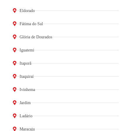
Eldorado
Fátima do Sul
Glória de Dourados
Iguatemi
Itaporã
Itaquiraí
Ivinhema
Jardim
Ladário
Maracaju