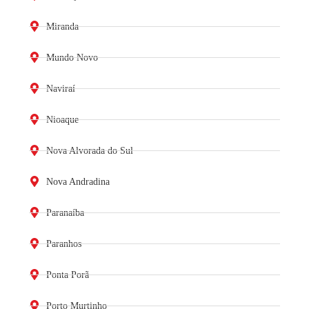
Miranda
Mundo Novo
Naviraí
Nioaque
Nova Alvorada do Sul
Nova Andradina
Paranaíba
Paranhos
Ponta Porã
Porto Murtinho