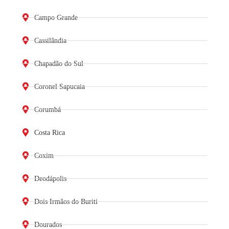
Campo Grande
Cassilândia
Chapadão do Sul
Coronel Sapucaia
Corumbá
Costa Rica
Coxim
Deodápolis
Dois Irmãos do Buriti
Dourados