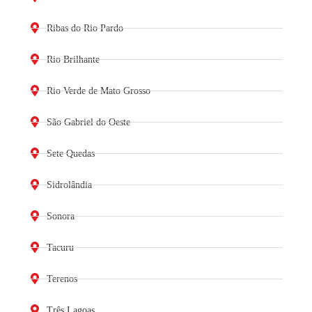
Ribas do Rio Pardo
Rio Brilhante
Rio Verde de Mato Grosso
São Gabriel do Oeste
Sete Quedas
Sidrolândia
Sonora
Tacuru
Terenos
Três Lagoas