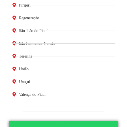
Piripiri
Regeneração
São João do Piauí
São Raimundo Nonato
Teresina
União
Uruçuí
Valença do Piauí