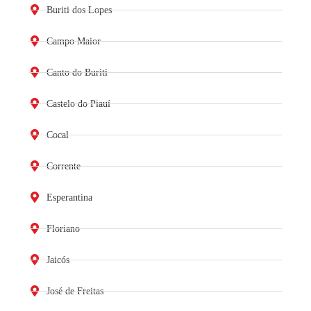
Buriti dos Lopes
Campo Maior
Canto do Buriti
Castelo do Piauí
Cocal
Corrente
Esperantina
Floriano
Jaicós
José de Freitas