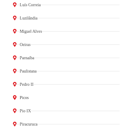
Luís Correia
Luzilândia
Miguel Alves
Oeiras
Parnaíba
Paulistana
Pedro II
Picos
Pio IX
Piracuruca