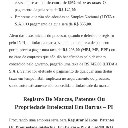
essas empresas tem
desconto de 60% sobre as taxas
. O
pagamento da guia será de
R$ 142,00
.
Empresas que não são aderidas ao Simples Nacional (
LDTA e
S.A.
). O pagamento da guia será de
R$ 355,00
.
Além das taxas iniciais do processo, quando é deferido o registro
pelo INPI, o titular da marca, sendo uma empresa de pequeno
porte, precisa pagar uma taxa de
R$ 298,00 (
MEI
, ME, EPP)
ou
no caso de empresas que não são beneficiadas pelo desconto
concedido pelo governo, pagarão uma taxa de
R$ 745,00 (LTDA e
S.A.)
. Se não for efetuado o pagamento de qualquer uma destas
taxas em tempo hábil, implicará no arquivamento do processo,
sendo automaticamente não concedida a titularidade da marca.
Registro De Marcas, Patentes Ou
Propriedade Intelectual Em Barras – PI
Procurando uma empresa séria para
Registrar Marcas, Patentes
Ou Propriedade Intelectual Em Barras – PI?
A CARNEIRO