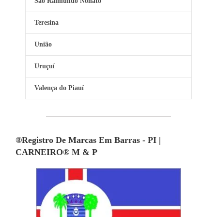
São Raimundo Nonato
Teresina
União
Uruçuí
Valença do Piauí
®Registro De Marcas Em Barras - PI |
CARNEIRO® M & P