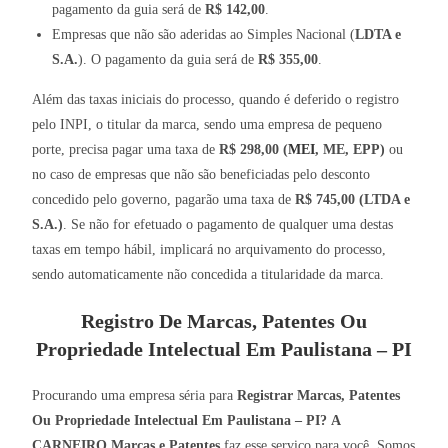
pagamento da guia será de
R$ 142,00
.
Empresas que não são aderidas ao Simples Nacional (
LDTA e
S.A.
). O pagamento da guia será de
R$ 355,00
.
Além das taxas iniciais do processo, quando é deferido o registro
pelo INPI, o titular da marca, sendo uma empresa de pequeno
porte, precisa pagar uma taxa de
R$ 298,00 (
MEI
, ME, EPP)
ou
no caso de empresas que não são beneficiadas pelo desconto
concedido pelo governo, pagarão uma taxa de
R$ 745,00 (LTDA e
S.A.)
. Se não for efetuado o pagamento de qualquer uma destas
taxas em tempo hábil, implicará no arquivamento do processo,
sendo automaticamente não concedida a titularidade da marca.
Registro De Marcas, Patentes Ou
Propriedade Intelectual Em Paulistana – PI
Procurando uma empresa séria para
Registrar Marcas, Patentes
Ou Propriedade Intelectual Em Paulistana – PI?
A
CARNEIRO Marcas e Patentes
faz esse serviço para você. Somos