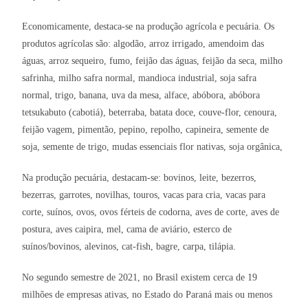
Economicamente, destaca-se na produção agrícola e pecuária. Os
produtos agrícolas são: algodão, arroz irrigado, amendoim das
águas, arroz sequeiro, fumo, feijão das águas, feijão da seca, milho
safrinha, milho safra normal, mandioca industrial, soja safra
normal, trigo, banana, uva da mesa, alface, abóbora, abóbora
tetsukabuto (cabotiá), beterraba, batata doce, couve-flor, cenoura,
feijão vagem, pimentão, pepino, repolho, capineira, semente de
soja, semente de trigo, mudas essenciais flor nativas, soja orgânica,
Na produção pecuária, destacam-se: bovinos, leite, bezerros,
bezerras, garrotes, novilhas, touros, vacas para cria, vacas para
corte, suínos, ovos, ovos férteis de codorna, aves de corte, aves de
postura, aves caipira, mel, cama de aviário, esterco de
suínos/bovinos, alevinos, cat-fish, bagre, carpa, tilápia.
No segundo semestre de 2021, no Brasil existem cerca de 19
milhões de empresas ativas, no Estado do Paraná mais ou menos