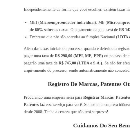
Independentemente da forma que você escolher, existem taxas inc
MEI (
Microempreendedor individual
), ME (
Microempre
de 60% sobre as taxas
. O pagamento da guia será de
R$ 14
Empresas que não são aderidas ao Simples Nacional (
LDTA e
Além das taxas iniciais do processo, quando é deferido o regist
pagar uma taxa de
R$ 298,00 (
MEI
, ME, EPP)
ou no caso de e
pagarão uma taxa de
R$ 745,00 (LTDA e S.A.)
. Se não for efe
arquivamento do processo, sendo automaticamente não concedida 
Registro De Marcas, Patentes O
Procurando uma empresa séria para
Registrar Marcas, Patent
Patentes
faz esse serviço para você. Somos uma empresa idônea, 
desde 2008. Tenha a certeza que não terá surpresas!
Cuidamos Do Seu Bem