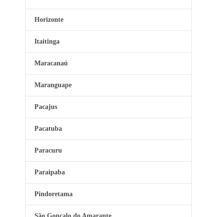
Horizonte
Itaitinga
Maracanaú
Maranguape
Pacajus
Pacatuba
Paracuru
Paraipaba
Pindoretama
São Gonçalo do Amarante