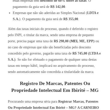
essas empresas tem
desconto de 60% sobre as taxas
. O
pagamento da guia será de
R$ 142,00
.
Empresas que não são aderidas ao Simples Nacional (
LDTA e
S.A.
). O pagamento da guia será de
R$ 355,00
.
Além das taxas iniciais do processo, quando é deferido o registro
pelo INPI, o titular da marca, sendo uma empresa de pequeno
porte, precisa pagar uma taxa de
R$ 298,00 (
MEI
, ME, EPP)
ou
no caso de empresas que não são beneficiadas pelo desconto
concedido pelo governo, pagarão uma taxa de
R$ 745,00 (LTDA e
S.A.)
. Se não for efetuado o pagamento de qualquer uma destas
taxas em tempo hábil, implicará no arquivamento do processo,
sendo automaticamente não concedida a titularidade da marca.
Registro De Marcas, Patentes Ou
Propriedade Intelectual Em Ibirité – MG
Procurando uma empresa séria para
Registrar Marcas, Patentes
Ou Propriedade Intelectual Em Ibirité – MG?
A CARNEIRO