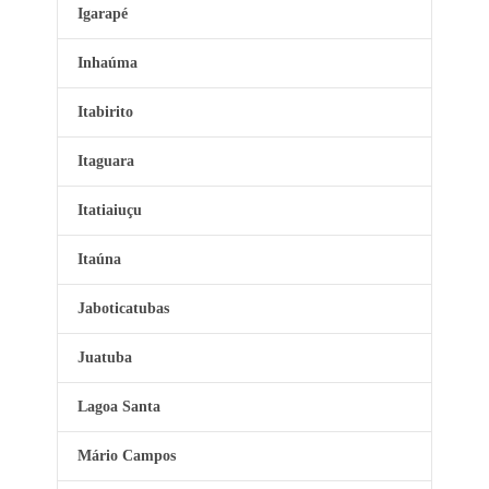
Igarapé
Inhaúma
Itabirito
Itaguara
Itatiaiuçu
Itaúna
Jaboticatubas
Juatuba
Lagoa Santa
Mário Campos