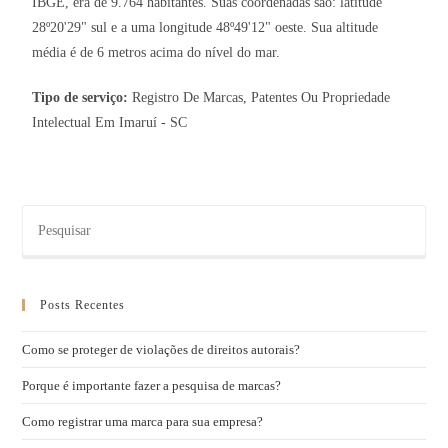
IBGE, era de 9.764 habitantes. Suas coordenadas são: latitude
28º20'29" sul e a uma longitude 48º49'12" oeste. Sua altitude
média é de 6 metros acima do nível do mar.
Tipo de serviço:
Registro De Marcas, Patentes Ou Propriedade
Intelectual Em Imaruí - SC
Posts Recentes
Como se proteger de violações de direitos autorais?
Porque é importante fazer a pesquisa de marcas?
Como registrar uma marca para sua empresa?