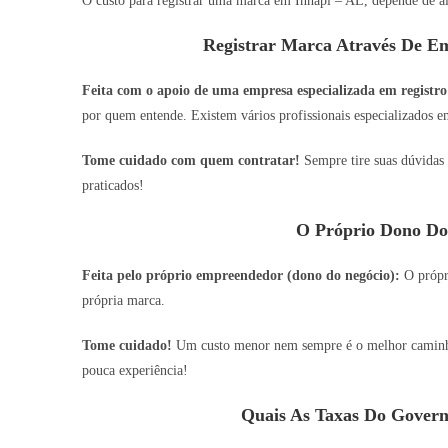
O custo para registrar uma marca em Inhapi – AL, depende de al
Registrar Marca Através De Em
Feita com o apoio de uma empresa especializada em registro
por quem entende. Existem vários profissionais especializados em
Tome cuidado com quem contratar!
Sempre tire suas dúvidas 
praticados!
O Próprio Dono Do
Feita pelo próprio empreendedor (dono do negócio):
O própri
própria marca.
Tome cuidado!
Um custo menor nem sempre é o melhor caminho,
pouca experiência!
Quais As Taxas Do Govern