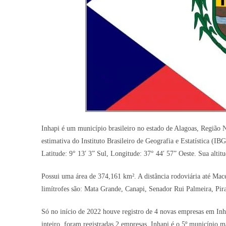
Inhapi é um município brasileiro no estado de Alagoas, Região 
estimativa do Instituto Brasileiro de Geografia e Estatística (I
Latitude: 9° 13′ 3” Sul, Longitude: 37° 44′ 57” Oeste. Sua alti
Possui uma área de 374,161 km². A distância rodoviária até Mace
limítrofes são: Mata Grande, Canapi, Senador Rui Palmeira, Pi
Só no início de 2022 houve registro de 4 novas empresas em Inh
inteiro, foram registradas 2 empresas. Inhapi é o 5º município