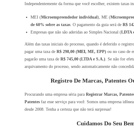
Independentemente da forma que você escolher, existem taxas inc
MEI (
Microempreendedor individual
), ME (
Microempre
de 60% sobre as taxas
. O pagamento da guia será de
R$ 14
Empresas que não são aderidas ao Simples Nacional (
LDTA e
Além das taxas iniciais do processo, quando é deferido o regist
pagar uma taxa de
R$ 298,00 (
MEI
, ME, EPP)
ou no caso de e
pagarão uma taxa de
R$ 745,00 (LTDA e S.A.)
. Se não for efe
arquivamento do processo, sendo automaticamente não concedida 
Registro De Marcas, Patentes O
Procurando uma empresa séria para
Registrar Marcas, Patente
Patentes
faz esse serviço para você. Somos uma empresa idônea, 
desde 2008. Tenha a certeza que não terá surpresas!
Cuidamos Do Seu Bem