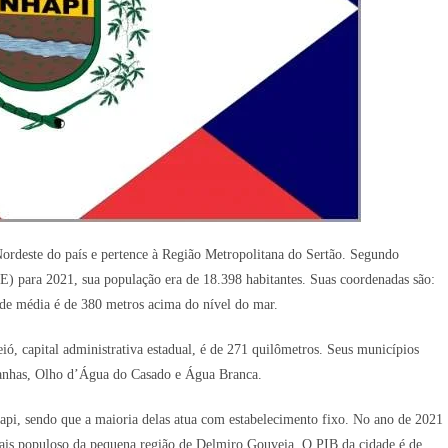
Nordeste do país e pertence à Região Metropolitana do Sertão. Segundo
BGE) para 2021, sua população era de 18.398 habitantes. Suas coordenadas são:
tude média é de 380 metros acima do nível do mar.
ió, capital administrativa estadual, é de 271 quilômetros. Seus municípios
ranhas, Olho d’Água do Casado e Água Branca.
api, sendo que a maioria delas atua com estabelecimento fixo. No ano de 2021
 mais populoso da pequena região de Delmiro Gouveia. O PIB da cidade é de