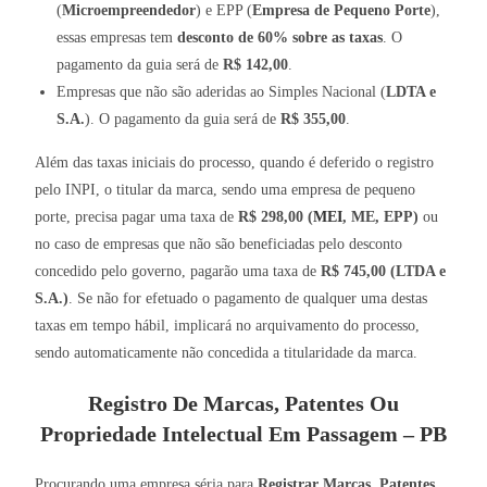
(
Microempreendedor
) e EPP (
Empresa de Pequeno Porte
),
essas empresas tem
desconto de 60% sobre as taxas
. O
pagamento da guia será de
R$ 142,00
.
Empresas que não são aderidas ao Simples Nacional (
LDTA e
S.A.
). O pagamento da guia será de
R$ 355,00
.
Além das taxas iniciais do processo, quando é deferido o registro
pelo INPI, o titular da marca, sendo uma empresa de pequeno
porte, precisa pagar uma taxa de
R$ 298,00 (
MEI
, ME, EPP)
ou
no caso de empresas que não são beneficiadas pelo desconto
concedido pelo governo, pagarão uma taxa de
R$ 745,00 (LTDA e
S.A.)
. Se não for efetuado o pagamento de qualquer uma destas
taxas em tempo hábil, implicará no arquivamento do processo,
sendo automaticamente não concedida a titularidade da marca.
Registro De Marcas, Patentes Ou
Propriedade Intelectual Em Passagem – PB
Procurando uma empresa séria para
Registrar Marcas, Patentes