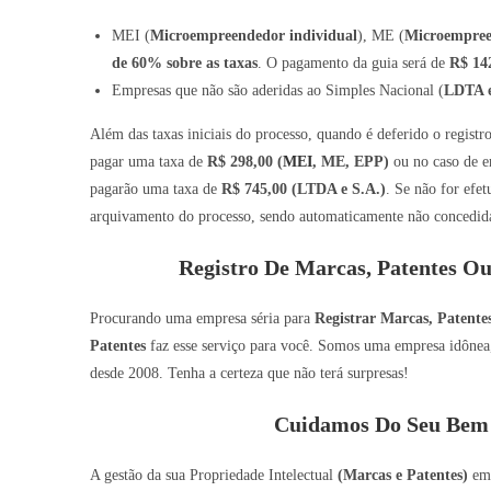
MEI (
Microempreendedor individual
), ME (
Microempre
de 60% sobre as taxas
. O pagamento da guia será de
R$ 14
Empresas que não são aderidas ao Simples Nacional (
LDTA e
Além das taxas iniciais do processo, quando é deferido o regist
pagar uma taxa de
R$ 298,00 (
MEI
, ME, EPP)
ou no caso de e
pagarão uma taxa de
R$ 745,00 (LTDA e S.A.)
. Se não for efe
arquivamento do processo, sendo automaticamente não concedida 
Registro De Marcas, Patentes Ou
Procurando uma empresa séria para
Registrar Marcas, Patent
Patentes
faz esse serviço para você. Somos uma empresa idônea, 
desde 2008. Tenha a certeza que não terá surpresas!
Cuidamos Do Seu Bem 
A gestão da sua Propriedade Intelectual
(Marcas e Patentes)
e