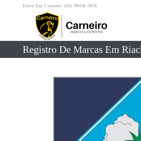
Entre Em Contato: (16) 99436-3076
Registro De Marcas Em Riac