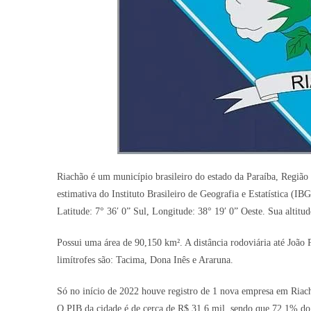
Riachão é um município brasileiro do estado da Paraíba, Região
estimativa do Instituto Brasileiro de Geografia e Estatística (I
Latitude: 7° 36′ 0” Sul, Longitude: 38° 19′ 0” Oeste. Sua altit
Possui uma área de 90,150 km². A distância rodoviária até João P
limítrofes são: Tacima, Dona Inês e Araruna.
Só no início de 2022 houve registro de 1 nova empresa em Riac
O PIB da cidade é de cerca de R$ 31,6 mil, sendo que 72,1% do