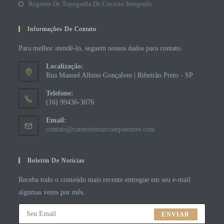
Registro De Topografia De Circuito Integrado
Informações De Contato
Para melhor atendê-lo, seguem nossos dados para contato.
Localização:
Rua Manoel Albino Gonçalves | Ribeirão Preto - SP
Telefone:
(16) 99436-3076
Email:
contato@carneiromarcasepatentes.com
Boletim De Notícias
Receba todo o conteúdo mais recente entregue em seu e-mail
algumas vezes por mês.
ENVIAR