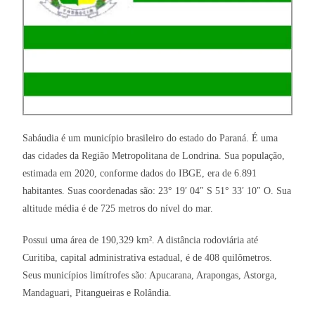
Sabáudia é um município brasileiro do estado do Paraná. É uma
das cidades da Região Metropolitana de Londrina. Sua população,
estimada em 2020, conforme dados do IBGE, era de 6.891
habitantes. Suas coordenadas são: 23° 19′ 04″ S 51° 33′ 10″ O. Sua
altitude média é de 725 metros do nível do mar.
Possui uma área de 190,329 km². A distância rodoviária até
Curitiba, capital administrativa estadual, é de 408 quilômetros.
Seus municípios limítrofes são: Apucarana, Arapongas, Astorga,
Mandaguari, Pitangueiras e Rolândia.