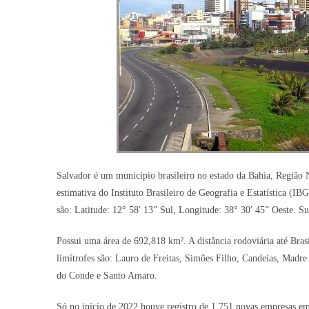
Salvador é um município brasileiro no estado da Bahia, Região 
estimativa do Instituto Brasileiro de Geografia e Estatística (I
são: Latitude: 12° 58′ 13” Sul, Longitude: 38° 30′ 45” Oeste. S
Possui uma área de 692,818 km². A distância rodoviária até Brasí
limítrofes são: Lauro de Freitas, Simões Filho, Candeias, Madre
do Conde e Santo Amaro.
Só no início de 2022 houve registro de 1.751 novas empresas em