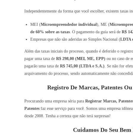
Independentemente da forma que você escolher, existem taxas inc
MEI (
Microempreendedor individual
), ME (
Microempre
de 60% sobre as taxas
. O pagamento da guia será de
R$ 14
Empresas que não são aderidas ao Simples Nacional (
LDTA e
Além das taxas iniciais do processo, quando é deferido o regist
pagar uma taxa de
R$ 298,00 (
MEI
, ME, EPP)
ou no caso de e
pagarão uma taxa de
R$ 745,00 (LTDA e S.A.)
. Se não for efe
arquivamento do processo, sendo automaticamente não concedida 
Registro De Marcas, Patentes Ou
Procurando uma empresa séria para
Registrar Marcas, Patente
Patentes
faz esse serviço para você. Somos uma empresa idônea, 
desde 2008. Tenha a certeza que não terá surpresas!
Cuidamos Do Seu Bem 