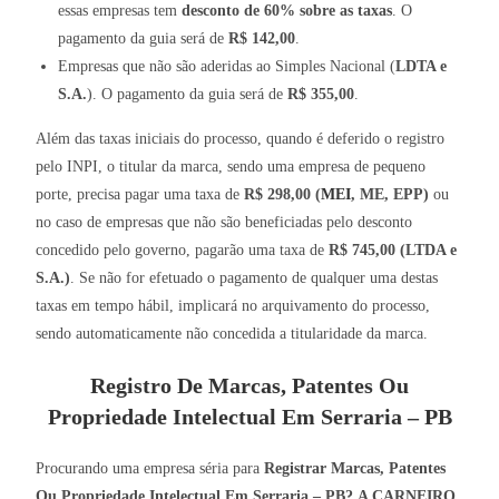
essas empresas tem
desconto de 60% sobre as taxas
. O
pagamento da guia será de
R$ 142,00
.
Empresas que não são aderidas ao Simples Nacional (
LDTA e
S.A.
). O pagamento da guia será de
R$ 355,00
.
Além das taxas iniciais do processo, quando é deferido o registro
pelo INPI, o titular da marca, sendo uma empresa de pequeno
porte, precisa pagar uma taxa de
R$ 298,00 (
MEI
, ME, EPP)
ou
no caso de empresas que não são beneficiadas pelo desconto
concedido pelo governo, pagarão uma taxa de
R$ 745,00 (LTDA e
S.A.)
. Se não for efetuado o pagamento de qualquer uma destas
taxas em tempo hábil, implicará no arquivamento do processo,
sendo automaticamente não concedida a titularidade da marca.
Registro De Marcas, Patentes Ou
Propriedade Intelectual Em Serraria – PB
Procurando uma empresa séria para
Registrar Marcas, Patentes
Ou Propriedade Intelectual Em Serraria – PB?
A CARNEIRO