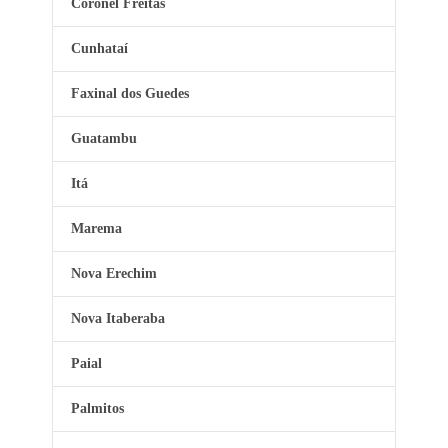
Coronel Freitas
Cunhataí
Faxinal dos Guedes
Guatambu
Itá
Marema
Nova Erechim
Nova Itaberaba
Paial
Palmitos