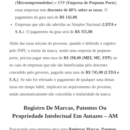
(
Microempreendedor
) e EPP (
Empresa de Pequeno Porte
),
essas empresas tem
desconto de 60% sobre as taxas
. O
pagamento da guia será de
R$ 142,00
.
Empresas que não são aderidas ao Simples Nacional (
LDTA e
S.A.
). O pagamento da guia será de
R$ 355,00
.
Além das taxas iniciais do processo, quando é deferido o registro
pelo INPI, o titular da marca, sendo uma empresa de pequeno
porte, precisa pagar uma taxa de
R$ 298,00 (
MEI
, ME, EPP)
ou
no caso de empresas que não são beneficiadas pelo desconto
concedido pelo governo, pagarão uma taxa de
R$ 745,00 (LTDA e
S.A.)
. Se não for efetuado o pagamento de qualquer uma destas
taxas em tempo hábil, implicará no arquivamento do processo,
sendo automaticamente não concedida a titularidade da marca.
Registro De Marcas, Patentes Ou
Propriedade Intelectual Em Autazes – AM
Procurando uma empresa séria para
Registrar Marcas, Patentes