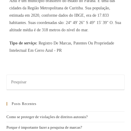
Azul é um município brasileiro do estado do Paraná. É uma das
cidades da Região Metropolitana de Curitiba. Sua população,
estimada em 2020, conforme dados do IBGE, era de 17.833
habitantes. Suas coordenadas são: 24° 49' 26" S 49° 15' 39" O. Sua
altitude média é de 318 metros do nível do mar.
Tipo de serviço:
Registro De Marcas, Patentes Ou Propriedade
Intelectual Em Cerro Azul - PR
Posts Recentes
Como se proteger de violações de direitos autorais?
Porque é importante fazer a pesquisa de marcas?