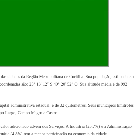
 das cidades da Região Metropolitana de Curitiba. Sua população, estimada em
oordenadas são: 25° 13′ 12″ S 49° 20′ 52″ O. Sua altitude média é de 992
apital administrativa estadual, é de 32 quilômetros. Seus municípios limítrofes
mpo Largo, Campo Magro e Castro.
 valor adicionado advém dos Serviços. A Indústria (25,7%) e a Administração
uária (4,8%) tem a menor participação na economia da cidade.