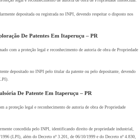
oteção legal e reconhecimento de autoria de obra de Propriedade Intelectual.
gularmente depositada ou registrada no INPI, devendo respeitar o disposto nos
ploração De Patentes Em Itaperuçu – PR
nado com a proteção legal e reconhecimento de autoria de obra de Propriedade
tente depositado no INPI pelo titular da patente ou pelo depositante, devendo
LPI).
lsória De Patente Em Itaperuçu – PR
m a proteção legal e reconhecimento de autoria de obra de Propriedade
armente concedida pelo INPI, identificando direito de propriedade industrial,
9/1996 (LPI), além do Decreto nº 3.201, de 06/10/1999 e do Decreto nº 4.830,