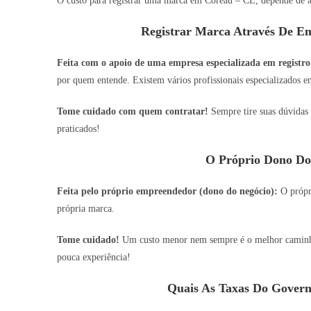
O custo para registrar uma marca em Coreaú – CE, depende de a
Registrar Marca Através De Em
Feita com o apoio de uma empresa especializada em registro
por quem entende. Existem vários profissionais especializados em
Tome cuidado com quem contratar!
Sempre tire suas dúvidas 
praticados!
O Próprio Dono Do
Feita pelo próprio empreendedor (dono do negócio):
O própri
própria marca.
Tome cuidado!
Um custo menor nem sempre é o melhor caminho,
pouca experiência!
Quais As Taxas Do Govern