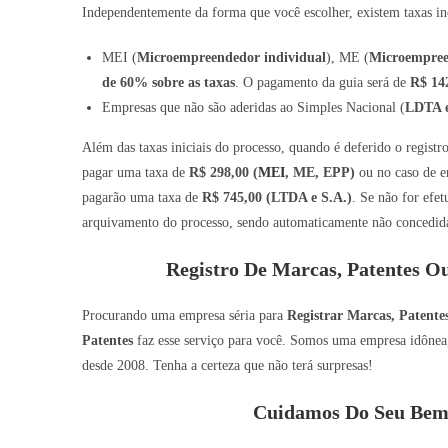
Independentemente da forma que você escolher, existem taxas inc
MEI (
Microempreendedor individual
), ME (
Microempre
de 60% sobre as taxas
. O pagamento da guia será de
R$ 14
Empresas que não são aderidas ao Simples Nacional (
LDTA e
Além das taxas iniciais do processo, quando é deferido o regist
pagar uma taxa de
R$ 298,00 (
MEI
, ME, EPP)
ou no caso de e
pagarão uma taxa de
R$ 745,00 (LTDA e S.A.)
. Se não for efe
arquivamento do processo, sendo automaticamente não concedida 
Registro De Marcas, Patentes O
Procurando uma empresa séria para
Registrar Marcas, Patent
Patentes
faz esse serviço para você. Somos uma empresa idônea, 
desde 2008. Tenha a certeza que não terá surpresas!
Cuidamos Do Seu Bem