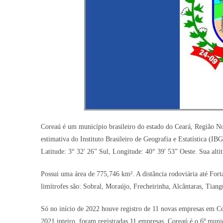
Coreaú é um município brasileiro do estado do Ceará, Região No
estimativa do Instituto Brasileiro de Geografia e Estatística (I
Latitude: 3° 32′ 26” Sul, Longitude: 40° 39′ 53” Oeste. Sua alt
Possui uma área de 775,746 km². A distância rodoviária até Forta
limítrofes são: Sobral, Moraújo, Frecheirinha, Alcântaras, Tia
Só no início de 2022 houve registro de 11 novas empresas em Co
2021 inteiro, foram registradas 11 empresas. Coreaú é o 6º mun