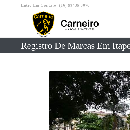
Entre Em Contato: (16) 99436-3076
Registro De Marcas Em Itape