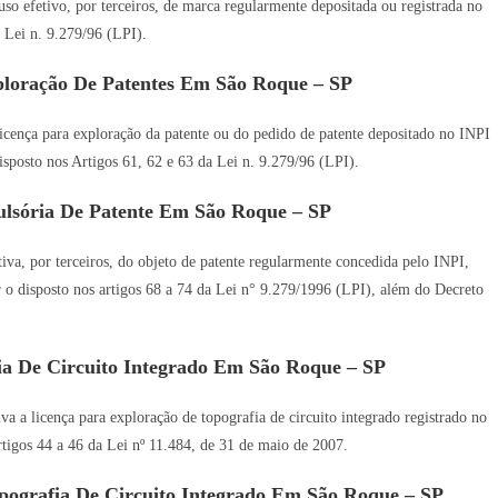
so efetivo, por terceiros, de marca regularmente depositada ou registrada no
 Lei n. 9.279/96 (LPI).
ploração De Patentes Em São Roque – SP
icença para exploração da patente ou do pedido de patente depositado no INPI
disposto nos Artigos 61, 62 e 63 da Lei n. 9.279/96 (LPI).
lsória De Patente Em São Roque – SP
va, por terceiros, do objeto de patente regularmente concedida pelo INPI,
ar o disposto nos artigos 68 a 74 da Lei n° 9.279/1996 (LPI), além do Decreto
ia De Circuito Integrado Em São Roque – SP
a a licença para exploração de topografia de circuito integrado registrado no
Artigos 44 a 46 da Lei nº 11.484, de 31 de maio de 2007.
pografia De Circuito Integrado Em São Roque – SP