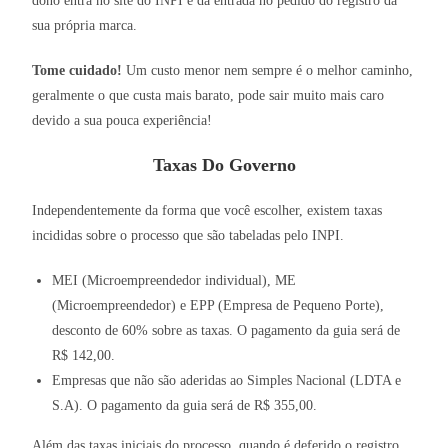
dono entra no site do INPI e dá entrada no pedido do registro da
sua própria marca.
Tome cuidado!
Um custo menor nem sempre é o melhor caminho,
geralmente o que custa mais barato, pode sair muito mais caro
devido a sua pouca experiência!
Taxas Do Governo
Independentemente da forma que você escolher, existem taxas
incididas sobre o processo que são tabeladas pelo INPI.
MEI (Microempreendedor individual), ME
(Microempreendedor) e EPP (Empresa de Pequeno Porte),
desconto de 60% sobre as taxas. O pagamento da guia será de
R$ 142,00.
Empresas que não são aderidas ao Simples Nacional (LDTA e
S.A). O pagamento da guia será de R$ 355,00.
Além das taxas iniciais do processo, quando é deferido o registro