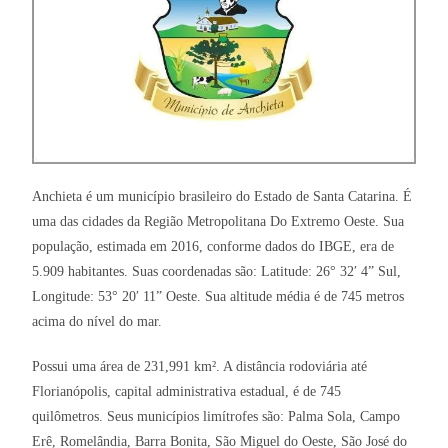
Anchieta é um município brasileiro do Estado de Santa Catarina. É
uma das cidades da Região Metropolitana Do Extremo Oeste. Sua
população, estimada em 2016, conforme dados do IBGE, era de
5.909 habitantes. Suas coordenadas são: Latitude: 26° 32′ 4” Sul,
Longitude: 53° 20′ 11” Oeste. Sua altitude média é de 745 metros
acima do nível do mar.
Possui uma área de 231,991 km². A distância rodoviária até
Florianópolis, capital administrativa estadual, é de 745
quilômetros. Seus municípios limítrofes são: Palma Sola, Campo
Erê, Romelândia, Barra Bonita, São Miguel do Oeste, São José do