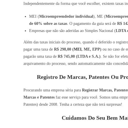
Independentemente da forma que você escolher, existem taxas inc
MEI (
Microempreendedor individual
), ME (
Microempre
de 60% sobre as taxas
. O pagamento da guia será de
R$ 14
Empresas que não são aderidas ao Simples Nacional (
LDTA e
Além das taxas iniciais do processo, quando é deferido o regist
pagar uma taxa de
R$ 298,00 (
MEI
, ME, EPP)
ou no caso de e
pagarão uma taxa de
R$ 745,00 (LTDA e S.A.)
. Se não for efe
arquivamento do processo, sendo automaticamente não concedida 
Registro De Marcas, Patentes Ou Pr
Procurando uma empresa séria para
Registrar Marcas, Patent
Marcas e Patentes
faz esse serviço para você. Somos uma empres
Patentes) desde 2008. Tenha a certeza que não terá surpresas!
Cuidamos Do Seu Bem Mai