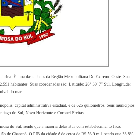
atarina. É uma das cidades da Região Metropolitana Do Extremo Oeste. Sua
591 habitantes. Suas coordenadas são: Latitude: 26° 39′ 7” Sul, Longitude:
nível do mar.
nópolis, capital administrativa estadual, é de 626 quilômetros. Seus municípios
Santiago do Sul, Novo Horizonte e Coronel Freitas.
mosa do Sul, sendo que a maioria delas atua com estabelecimento fixo.
ião de Chapecó. O PIB da cidade é de cerca de R$ 56,9 mil, sendo que 33,8%