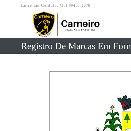
Entre Em Contato: (16) 99436-3076
Registro De Marcas Em For