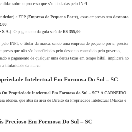
ididas sobre o processo que são tabeladas pelo INPI.
endedor
) e EPP (
Empresa de Pequeno Porte
), essas empresas tem
desconto
2,00
.
 S.A.
). O pagamento da guia será de
R$ 355,00
.
ro pelo INPI, o titular da marca, sendo uma empresa de pequeno porte, precisa
mpresas que não são beneficiadas pelo desconto concedido pelo governo,
tuado o pagamento de qualquer uma destas taxas em tempo hábil, implicará no
a titularidade da marca.
opriedade Intelectual Em Formosa Do Sul – SC
es Ou Propriedade Intelectual Em Formosa do Sul – SC?
A CARNEIRO
a idônea, que atua na área de Direito da Propriedade Intelectual (Marcas e
s Precioso Em Formosa Do Sul – SC