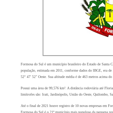
Formosa do Sul é um município brasileiro do Estado de Santa C
população, estimada em 2011, conforme dados do IBGE, era de 2.
52° 47′ 52” Oeste. Sua altitude média é de 463 metros acima do 
Possui uma área de 99,576 km². A distância rodoviária até Floria
limítrofes são: Irati, Jardinópolis, União do Oeste, Quilombo, 
Até o final de 2021 houve registro de 10 novas empresas em For
Formosa do Sul é o 21º município mais populoso da pequena reg