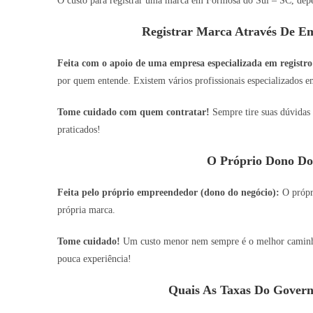
O custo para registrar uma marca em Formosa do Sul – SC, depe
Registrar Marca Através De Em
Feita com o apoio de uma empresa especializada em registro
por quem entende. Existem vários profissionais especializados em
Tome cuidado com quem contratar!
Sempre tire suas dúvidas 
praticados!
O Próprio Dono Do
Feita pelo próprio empreendedor (dono do negócio):
O própri
própria marca.
Tome cuidado!
Um custo menor nem sempre é o melhor caminho,
pouca experiência!
Quais As Taxas Do Govern