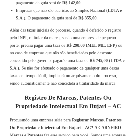
pagamento da guia será de
R$ 142,00
.
Empresas que não são aderidas ao Simples Nacional (
LDTA e
S.A.
). O pagamento da guia será de
R$ 355,00
.
Além das taxas iniciais do processo, quando é deferido o registro
pelo INPI, o titular da marca, sendo uma empresa de pequeno
porte, precisa pagar uma taxa de
R$ 298,00 (
MEI
, ME, EPP)
ou
no caso de empresas que não são beneficiadas pelo desconto
concedido pelo governo, pagarão uma taxa de
R$ 745,00 (LTDA e
S.A.)
. Se não for efetuado o pagamento de qualquer uma destas
taxas em tempo hábil, implicará no arquivamento do processo,
sendo automaticamente não concedida a titularidade da marca.
Registro De Marcas, Patentes Ou
Propriedade Intelectual Em Bujari – AC
Procurando uma empresa séria para
Registrar Marcas, Patentes
Ou Propriedade Intelectual Em Bujari – AC?
A CARNEIRO
Marcas e Patentes
faz esse serviço para você. Somos uma empresa