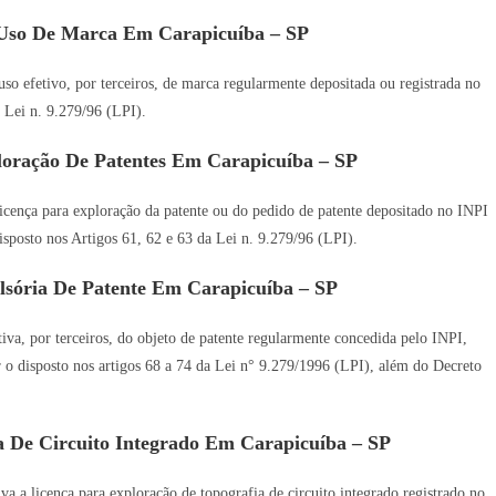
 Uso De Marca Em Carapicuíba – SP
so efetivo, por terceiros, de marca regularmente depositada ou registrada no
 Lei n. 9.279/96 (LPI).
loração De Patentes Em Carapicuíba – SP
icença para exploração da patente ou do pedido de patente depositado no INPI
disposto nos Artigos 61, 62 e 63 da Lei n. 9.279/96 (LPI).
sória De Patente Em Carapicuíba – SP
va, por terceiros, do objeto de patente regularmente concedida pelo INPI,
ar o disposto nos artigos 68 a 74 da Lei n° 9.279/1996 (LPI), além do Decreto
a De Circuito Integrado Em Carapicuíba – SP
a a licença para exploração de topografia de circuito integrado registrado no