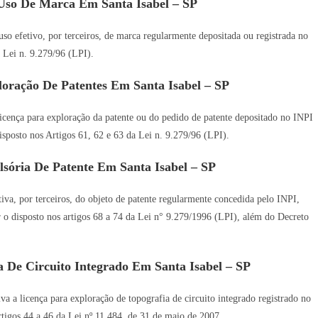
Uso De Marca Em Santa Isabel – SP
so efetivo, por terceiros, de marca regularmente depositada ou registrada no
 Lei n. 9.279/96 (LPI).
oração De Patentes Em Santa Isabel – SP
icença para exploração da patente ou do pedido de patente depositado no INPI
disposto nos Artigos 61, 62 e 63 da Lei n. 9.279/96 (LPI).
sória De Patente Em Santa Isabel – SP
va, por terceiros, do objeto de patente regularmente concedida pelo INPI,
ar o disposto nos artigos 68 a 74 da Lei n° 9.279/1996 (LPI), além do Decreto
 De Circuito Integrado Em Santa Isabel – SP
a a licença para exploração de topografia de circuito integrado registrado no
Artigos 44 a 46 da Lei nº 11.484, de 31 de maio de 2007.