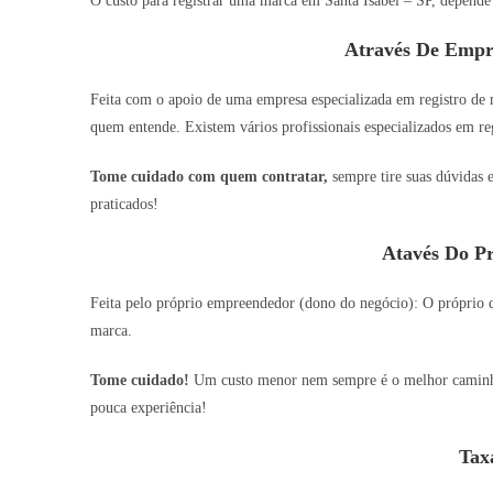
O custo para registrar uma marca em Santa Isabel – SP, depende 
Através De Empr
Feita com o apoio de uma empresa especializada em registro de
quem entende. Existem vários profissionais especializados em reg
Tome cuidado com quem contratar,
sempre tire suas dúvidas 
praticados!
Atavés Do P
Feita pelo próprio empreendedor (dono do negócio): O próprio do
marca.
Tome cuidado!
Um custo menor nem sempre é o melhor caminho,
pouca experiência!
Tax