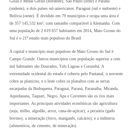
Goiás e Minas Gerais (nordeste), São Paulo (leste) e Paraná
(sudeste); e dois países sul-americanos: Paraguai (sul e sudoeste) e
Bolívia (oeste). É dividido em 79 municípios e ocupa uma área é
de 357 145,532 km², com tamanho comparável à Alemanha. Com
uma população de 2 619 657 habitantes em 2014, Mato Grosso do
Sul é o 21º estado mais populoso do Brasil.
A capital e município mais populoso de Mato Grosso do Sul é
Campo Grande. Outros municípios com população superior a cem
mil habitantes são Dourados, Três Lagoas e Corumbá. A
extremidade ocidental do estado é coberta pelo Pantanal; o noroeste
cobre as planícies; e o leste cobre os planaltos com as serras
escarpadas da Bodoquena. Paraguai, Paraná, Paranaíba, Miranda,
Aquidauana, Taquari, Negro, Apa e Correntes são os rios mais
importantes. As principais atividades econômicas são agricultura
(soja, milho, algodão, arroz, cana-de-açúcar); a pecuária (gado
bovino); a mineração (ferro, manganês, calcário); e a indústria
(alimentícia, de cimento, de mineração).